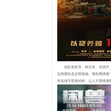
由彭发执导，钟汉良、吴镇宇、张
定档预告及定档海报。预告围绕着
和吴镇宇双雄对峙，让人不禁猜测