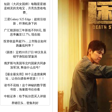
短剧《大武女国师》每颗星星都
是精灵的充电宝，月亮负责收电
费_
三星Galaxy S25 Edge：超前沿创
新，纤薄机身下的
广汇能源创三年新低不到6元, 股
息率飙至12.7%, 现在能
投资收益率超5%，上市险企如何
跑赢低利率？
《困兽》定档10月27日 钟汉良吴
镇宇身陷欲望漩涡
俄罗斯与美国等北约国家共同参
加军演, 释放什么信号?
【最全最实用】88个云盘搜索网
址，让你白嫖各种资源！！！
读书不花钱！这个神秘的数字图
书馆，海量图书任你看
中航证券：给予拓尔思买入评级
养猪巨头，密集利好