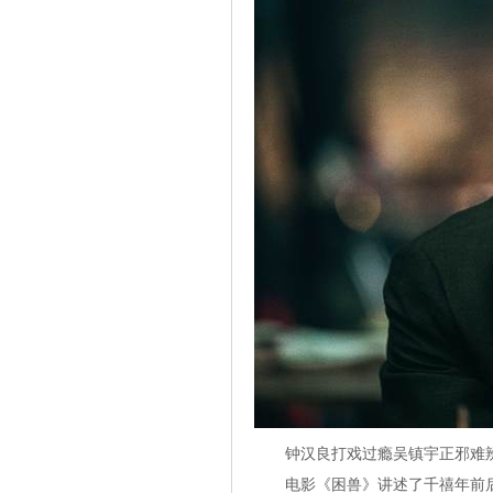
钟汉良打戏过瘾吴镇宇正邪难辨
电影《困兽》讲述了千禧年前后